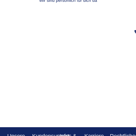
Wir sind persönlich für dich da
Unsere
Kundensupport
Infos &
Karriere
Rechtliche