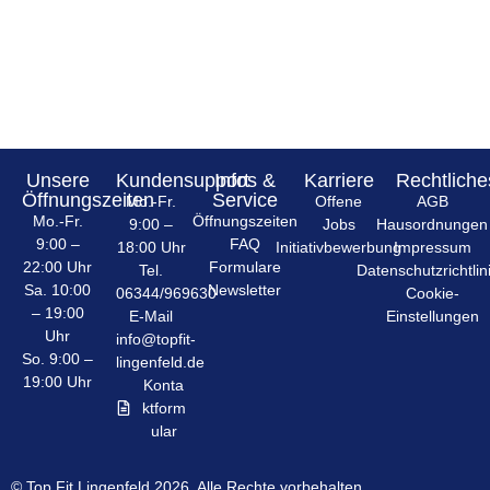
Unsere
Kundensupport
Infos &
Karriere
Rechtliche
Öffnungszeiten
Service
Mo.-Fr.
Offene
AGB
Mo.-Fr.
Öffnungszeiten
9:00 –
Jobs
Hausordnungen
9:00 –
FAQ
18:00 Uhr
Initiativbewerbung
Impressum
22:00 Uhr
Formulare
Tel.
Datenschutzrichtlin
Sa. 10:00
Newsletter
06344/969630
Cookie-
– 19:00
E-Mail
Einstellungen
Uhr
info@topfit-
So. 9:00 –
lingenfeld.de
19:00 Uhr
Konta
ktform
ular
© Top Fit Lingenfeld 2026. Alle Rechte vorbehalten.