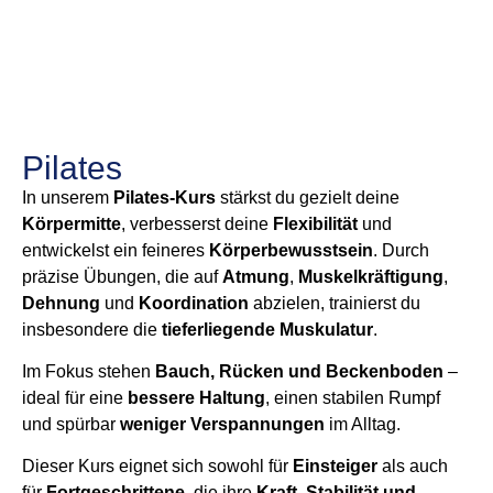
Pilates
In unserem
Pilates-Kurs
stärkst du gezielt deine
Körpermitte
, verbesserst deine
Flexibilität
und
entwickelst ein feineres
Körperbewusstsein
. Durch
präzise Übungen, die auf
Atmung
,
Muskelkräftigung
,
Dehnung
und
Koordination
abzielen, trainierst du
insbesondere die
tieferliegende Muskulatur
.
Im Fokus stehen
Bauch, Rücken und Beckenboden
–
ideal für eine
bessere Haltung
, einen stabilen Rumpf
und spürbar
weniger Verspannungen
im Alltag.
Dieser Kurs eignet sich sowohl für
Einsteiger
als auch
für
Fortgeschrittene
, die ihre
Kraft, Stabilität und