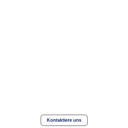
Bereit, das Beste aus dir
herauszuholen?
Egal ob Training, Erholung oder neue Herausforderungen
– wir sind für dich da.
Kontaktiere uns