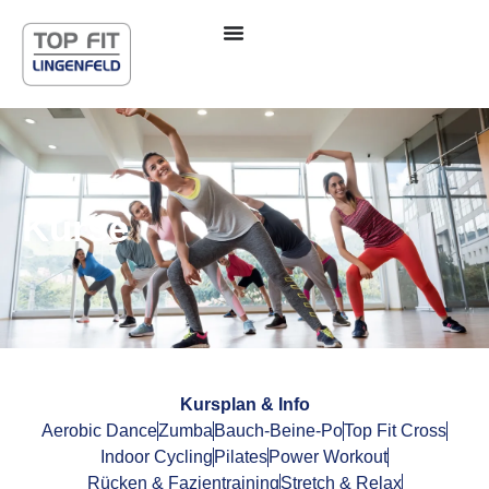
Inhalt
springen
Kurse
Kursplan & Info
Aerobic Dance
Zumba
Bauch-Beine-Po
Top Fit Cross
Indoor Cycling
Pilates
Power Workout
Rücken & Fazientraining
Stretch & Relax