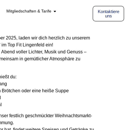
Mitgliedschaften & Tarife
Kontaktiere
uns
 2025, laden wir dich herzlich zu unserem
im Top Fit Lingenfeld ein!
n Abend voller Lichter, Musik und Genuss –
gemeinsam in gemütlicher Atmosphäre zu
ießt du:
fang
m Brötchen oder eine heiße Suppe
l
l
ser festlich geschmückter Weihnachtsmarkt-
immung.
 hat, findet weitere Speisen und Getränke zu