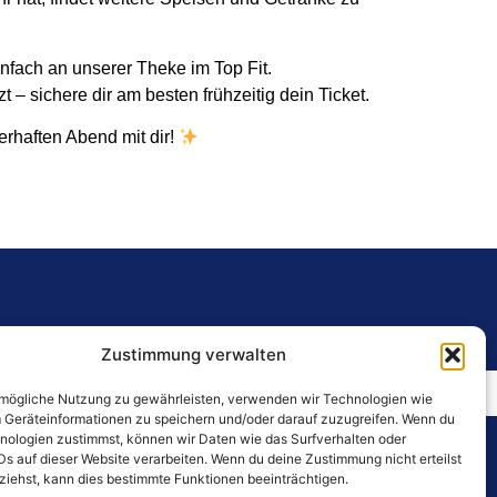
nfach an unserer Theke im Top Fit.
t – sichere dir am besten frühzeitig dein Ticket.
erhaften Abend mit dir!
Zustimmung verwalten
rwald 8 • 67360 Lingenfeld
Kontaktformular
mögliche Nutzung zu gewährleisten, verwenden wir Technologien wie
 Geräteinformationen zu speichern und/oder darauf zuzugreifen. Wenn du
nologien zustimmst, können wir Daten wie das Surfverhalten oder
Rechtliches
Ds auf dieser Website verarbeiten. Wenn du deine Zustimmung nicht erteilst
Offene Jobs
AGB
ziehst, kann dies bestimmte Funktionen beeinträchtigen.
itiativbewerbung
Hausordnungen