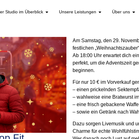
er Studio im Überblick
Unsere Leistungen
Über uns
Am Samstag, den 29. November
festlichen „Weihnachtszauber“ 
Ab 18:00 Uhr erwartet dich ei
perfekt, um die Adventszeit 
beginnen.
Für nur 10 € im Vorverkauf gen
– einen prickelnden Sektemp
– wahlweise eine Bratwurst i
– eine frisch gebackene Waffe
– sowie ein Getränk nach Wah
Dazu sorgen Livemusik und un
Charme für echte Wohlfühlst
op Fit
Wer danach noch Lust auf mehr