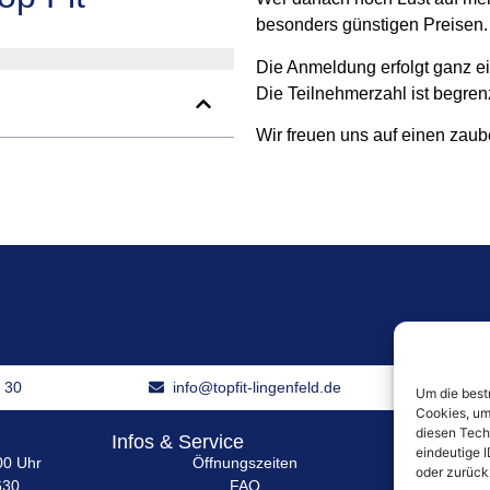
besonders günstigen Preisen.
Die Anmeldung erfolgt ganz ei
Die Teilnehmerzahl ist begrenz
Wir freuen uns auf einen zaub
6 30
info@topfit-lingenfeld.de
Im Obe
Um die best
Cookies, um
diesen Tech
Infos & Service
Karriere
eindeutige I
00 Uhr
Öffnungszeiten
oder zurück
630
FAQ
In