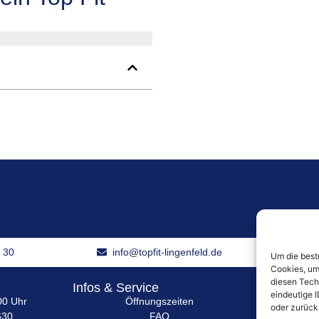
6 30
info@topfit-lingenfeld.de
Im Obe
Um die best
Cookies, um
diesen Tech
Infos & Service
Karriere
eindeutige I
00 Uhr
Öffnungszeiten
oder zurück
630
FAQ
In