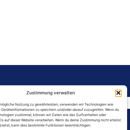
Zustimmung verwalten
rwald 8 • 67360 Lingenfeld
Kontaktformular
mögliche Nutzung zu gewährleisten, verwenden wir Technologien wie
 Geräteinformationen zu speichern und/oder darauf zuzugreifen. Wenn du
nologien zustimmst, können wir Daten wie das Surfverhalten oder
Rechtliches
Ds auf dieser Website verarbeiten. Wenn du deine Zustimmung nicht erteilst
Offene Jobs
AGB
ziehst, kann dies bestimmte Funktionen beeinträchtigen.
itiativbewerbung
Hausordnungen